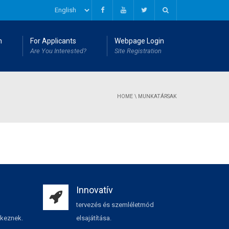
n
For Applicants
Webpage Login
Are You Interested?
Site Registration
HOME
\
MUNKATÁRSAK
Innovatív
tervezés és szemléletmód
lkeznek.
elsajátítása.