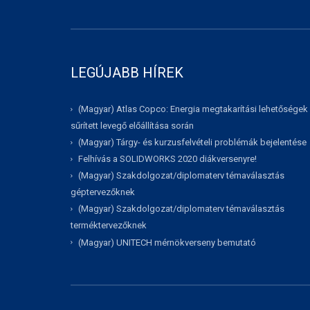
LEGÚJABB HÍREK
(Magyar) Atlas Copco: Energia megtakarítási lehetőségek
sűrített levegő előállítása során
(Magyar) Tárgy- és kurzusfelvételi problémák bejelentése
Felhívás a SOLIDWORKS 2020 diákversenyre!
(Magyar) Szakdolgozat/diplomaterv témaválasztás
géptervezőknek
(Magyar) Szakdolgozat/diplomaterv témaválasztás
terméktervezőknek
(Magyar) UNITECH mérnökverseny bemutató