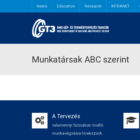
News
Education
Research
INTRANET
Industrial and Product design engineering
Munkatársak ABC szerint
A Tervezés
valamennyi fázisában önálló
munkavégzésre törekszünk.