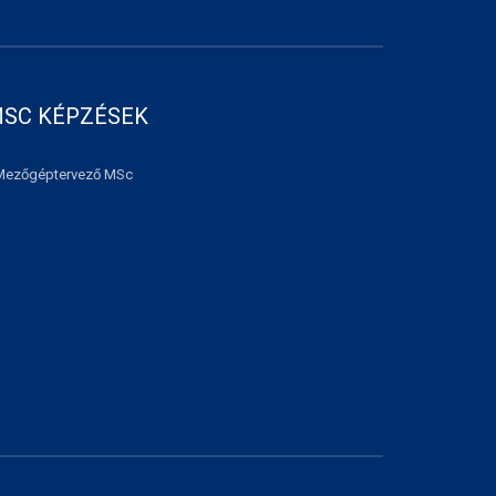
SC KÉPZÉSEK
Mezőgéptervező MSc