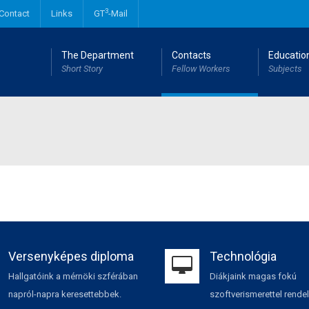
3
Contact
Links
GT
-Mail
The Department
Contacts
Educatio
Short Story
Fellow Workers
Subjects
Mechanical engineering MSc degree
Industrial and Product design engineering MSc degree
Versenyképes diploma
Technológia
Hallgatóink a mérnöki szférában
Diákjaink magas fokú
napról-napra keresettebbek.
szoftverismerettel rende