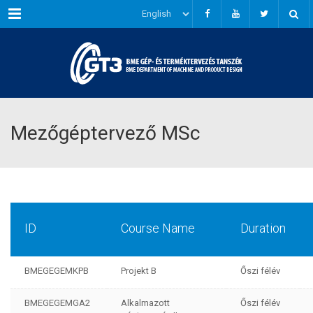
Menu
Mezőgéptervező MSc
ID
Course Name
Duration
BMEGEGEMKPB
Projekt B
Őszi félév
BMEGEGEMGA2
Alkalmazott
Őszi félév