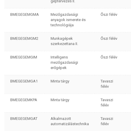
géptervezés II.
BMEGEGEMGMA
Mezőgazdasági
Őszi félév
anyagok ismerete és
technológiája
BMEGEGEMGM2
Munkagépek
Őszi félév
szerkezettana II.
BMEGEGEMGIM
Intelligens
Őszi félév
mezőgazdasági
erőgépek
BMEGEGEMGA1
Minta tárgy
Tavaszi
félév
BMEGEGEMKPA
Minta tárgy
Tavaszi
félév
BMEGEGEMGAT
Alkalmazott
Tavaszi
automatizálástechnika
félév