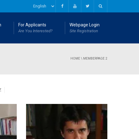
n
For Applicants
Webpage Login
Are You Interested?
Site Registration
HOME
\
MEMBER
PAGE 2
Z