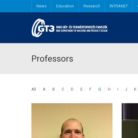
News
Education
Research
INTRANET
Industrial and Product design engineering
Professors
All
A
B
C
D
E
F
G
H
I
J
K