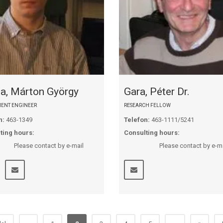
a, Márton György
Gara, Péter Dr.
ENT ENGINEER
RESEARCH FELLOW
n:
463-1349
Telefon:
463-1111/5241
ting hours:
Consulting hours:
se contact by e-mail
Please contact by e-ma