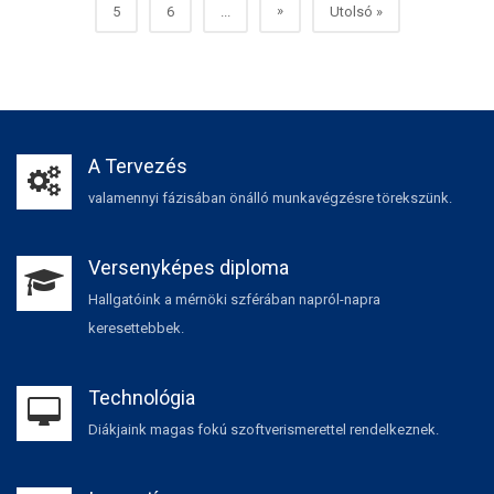
»
5
6
...
Utolsó »
A Tervezés
valamennyi fázisában önálló munkavégzésre törekszünk.
Versenyképes diploma
Hallgatóink a mérnöki szférában napról-napra
keresettebbek.
Technológia
Diákjaink magas fokú szoftverismerettel rendelkeznek.