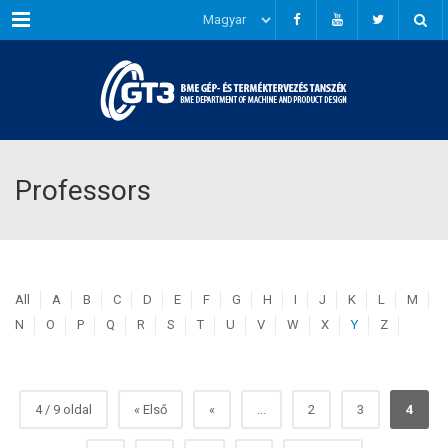
Menu
Professors
All
A
B
C
D
E
F
G
H
I
J
K
L
M
N
O
P
Q
R
S
T
U
V
W
X
Y
Z
4 / 9 oldal
« Első
«
...
2
3
4