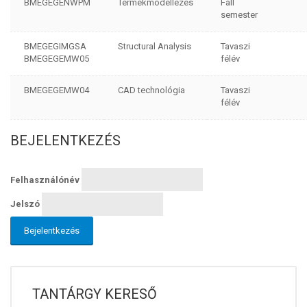
BMEGEGENWPM
Termékmodellezés
Fall
semester
BMEGEGIMGSA
Structural Analysis
Tavaszi
BMEGEGEMW05
félév
BMEGEGEMW04
CAD technológia
Tavaszi
félév
BEJELENTKEZÉS
Felhasználónév
Jelszó
TANTÁRGY KERESŐ