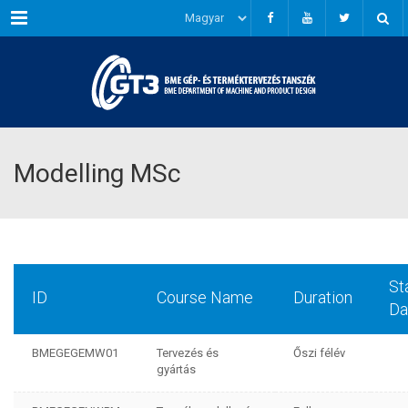
Menu
Modelling MSc
St
ID
Course Name
Duration
Da
BMEGEGEMW01
Tervezés és
Őszi félév
gyártás