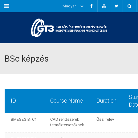
Menu
BSc képzés
Sta
ID
Course Name
Duration
Dat
BMEGEGIBTC1
CAD rendszerek
Őszi félév
terméktervezőknek