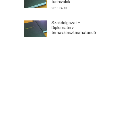
tudnivalók
2018-06-13
Szakdolgozat –
Diplomaterv
témaválasztási határidő
2017-12-04
TANTÁRGYAINK
Machine Design and Production
)
Technology
atókat,
CAD rendszerek terméktervezőknek
 két
ssal
Integrált terméktervezési gyakorlat IV.
 Student