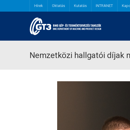
Hírek
Oktatás
Kutatás
INTRANET
Kapc
Nemzetközi hallgatói díjak