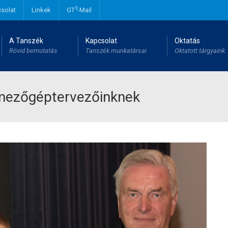
3
solat
Linkek
GT
-Mail
A Tanszék
Kapcsolat
Oktatás
Rövid bemutatás
Tanszék munkatársai
Oktatott tárgyaink
 mezőgéptervezőinknek