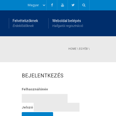
Felvételizőknek
Weboldal belépés
Érdeklődőknek
Hallgatói regisztráció
HOME
\
EGYÉB
\
BEJELENTKEZÉS
Felhasználónév
Jelszó