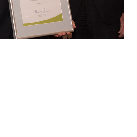
zőgéptervezőinknek
zatai mérkőztek idén is a németországi
CLAAS Alapítvány (Claas Stiftung
lajdonosa, Helmut Claas alapított, 1998 óta támogatja azokat az európai hallg
 hozzá Európa mezőgazdaságának fejlődéséhez. Az Alapítvány minden évben
 lehet(ett) pályázni, amelyek valamilyen innovációval segítik, vagy iránymutatá
artneregyetemein született, a mezőgazdaságot érintő témával foglalkozó
nt három helyezést oszt ki a hazai és nemzetközi bizottság. Az
International
díjjal jár.