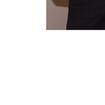
Nemzetközi hallgatói díjak me
BSc-s hallgatóink mezőgazdasághoz kapcsolódó szakdolgo
ösztöndíj pályázatain. Az Alapítvány, amelyet maga a cég tu
akik szakdolgozatukkal, tudományos munkájukkal járulnak
pályázatot ír ki, melyekre olyan elkészült szakdolgozatokkal
szolgálják a mezőgazdaság komplex rendszerét.
Az
International Student Prize
pályázatra az alapítvány p
szakdolgozatokkal lehet pályázni. Itt partnerintézményenké
Prize
pályázaton elnyert elismerés 1000-2000 euró egy ösztön