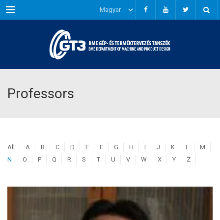
Menu
Professors
All
A
B
C
D
E
F
G
H
I
J
K
L
M
N
O
P
Q
R
S
T
U
V
W
X
Y
Z