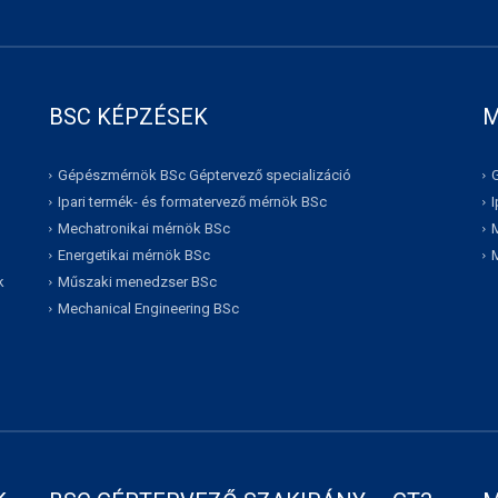
BSC KÉPZÉSEK
M
Gépészmérnök BSc Géptervező specializáció
Ipari termék- és formatervező mérnök BSc
Mechatronikai mérnök BSc
Energetikai mérnök BSc
k
Műszaki menedzser BSc
Mechanical Engineering BSc