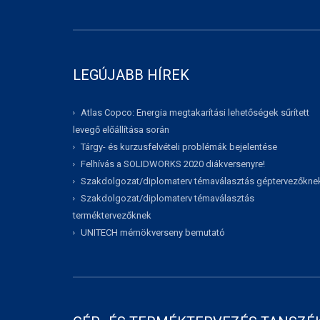
LEGÚJABB HÍREK
Atlas Copco: Energia megtakarítási lehetőségek sűrített
levegő előállítása során
Tárgy- és kurzusfelvételi problémák bejelentése
Felhívás a SOLIDWORKS 2020 diákversenyre!
Szakdolgozat/diplomaterv témaválasztás géptervezőkne
Szakdolgozat/diplomaterv témaválasztás
terméktervezőknek
UNITECH mérnökverseny bemutató