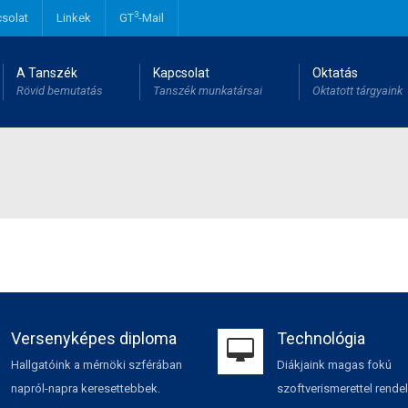
3
solat
Linkek
GT
-Mail
A Tanszék
Kapcsolat
Oktatás
Rövid bemutatás
Tanszék munkatársai
Oktatott tárgyaink
Versenyképes diploma
Technológia
Hallgatóink a mérnöki szférában
Diákjaink magas fokú
napról-napra keresettebbek.
szoftverismerettel rende