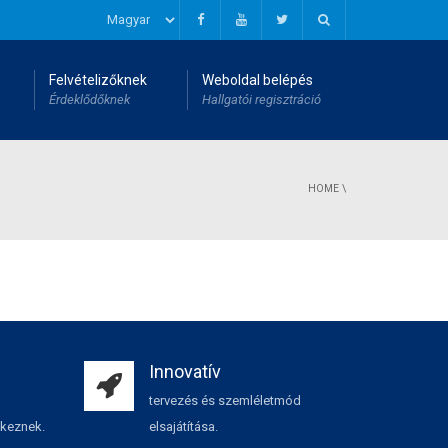
Felvételizőknek
Weboldal belépés
Érdeklődőknek
Hallgatói regisztráció
HOME
\
Innovatív
tervezés és szemléletmód
lkeznek.
elsajátítása.