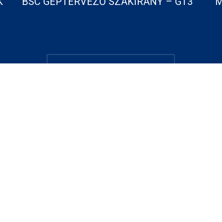
K
BSC GÉPTERVEZŐ SZAKIRÁNY – GT3
M
Aktuális pályázataink