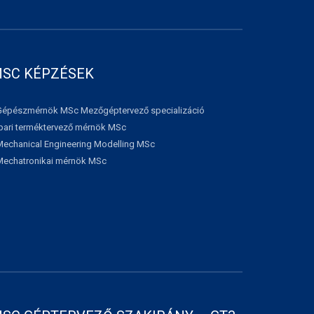
SC KÉPZÉSEK
Gépészmérnök MSc Mezőgéptervező specializáció
Ipari terméktervező mérnök MSc
Mechanical Engineering Modelling MSc
Mechatronikai mérnök MSc