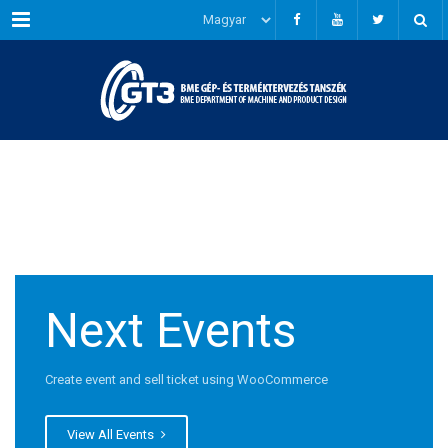
Menu
Next Events
Create event and sell ticket using WooCommerce
View All Events