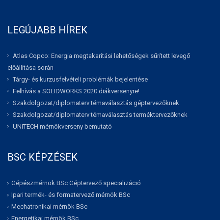
LEGÚJABB HÍREK
Atlas Copco: Energia megtakarítási lehetőségek sűrített levegő
előállítása során
Tárgy- és kurzusfelvételi problémák bejelentése
Felhívás a SOLIDWORKS 2020 diákversenyre!
Szakdolgozat/diplomaterv témaválasztás géptervezőknek
Szakdolgozat/diplomaterv témaválasztás terméktervezőknek
UNITECH mérnökverseny bemutató
BSC KÉPZÉSEK
Gépészmérnök BSc Géptervező specializáció
Ipari termék- és formatervező mérnök BSc
Mechatronikai mérnök BSc
Energetikai mérnök BSc