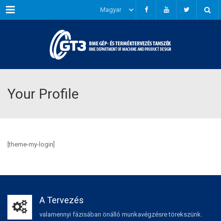
Menu
Your Profile
[theme-my-login]
A Tervezés
valamennyi fázisában önálló munkavégzésre törekszünk.