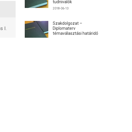
tudnivalók
2018-06-13
Szakdolgozat –
s I.
Diplomaterv
témaválasztási határidő
2017-12-04
TANTÁRGYAINK
Machine Design and Production
Technology
CAD rendszerek terméktervezőknek
Integrált terméktervezési gyakorlat IV.