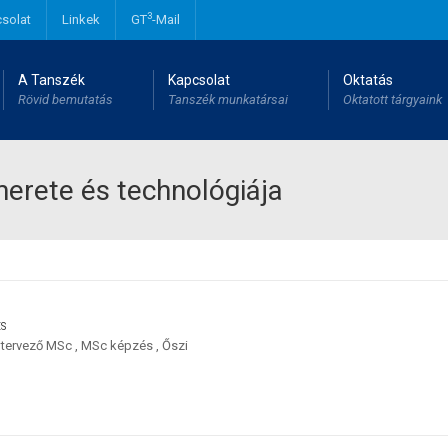
3
solat
Linkek
GT
-Mail
A Tanszék
Kapcsolat
Oktatás
Rövid bemutatás
Tanszék munkatársai
Oktatott tárgyaink
erete és technológiája
ES
tervező MSc
,
MSc képzés
,
Őszi