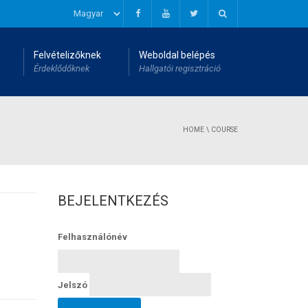
Felvételizőknek
Weboldal belépés
Érdeklődőknek
Hallgatói regisztráció
HOME
\
COURSE
BEJELENTKEZÉS
Felhasználónév
Jelszó