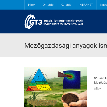
Hírek
Oktatás
Kutatás
INTRANET
Kapc
Mezőgazdasági anyagok ism
CATEGORI
Mezőgép
félév