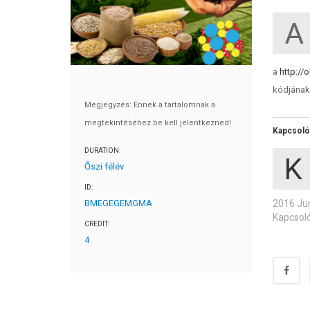
A
a
http:/
kódjának
Megjegyzés: Ennek a tartalomnak a
megtekintéséhez be kell jelentkezned!
Kapcsol
DURATION:
K
Őszi félév
ID:
2016 Ju
BMEGEGEMGMA
Kapcsol
CREDIT:
4