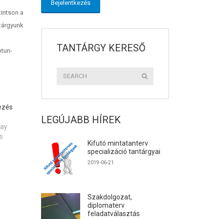
tintson a
tárgyunk
TANTÁRGY KERESŐ
ptun-
ezés
LEGÚJABB HÍREK
day
s
Kifutó mintatanterv
specializáció tantárgyai
2019-06-21
Szakdolgozat,
diplomaterv
feladatválasztás