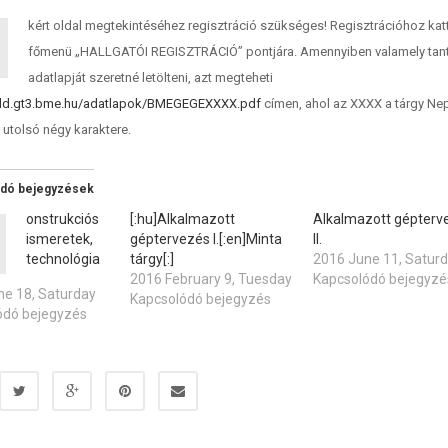
kért oldal megtekintéséhez regisztráció szükséges! Regisztrációhoz kat
főmenü „HALLGATÓI REGISZTRÁCIÓ” pontjára. Amennyiben valamely tan
adatlapját szeretné letölteni, azt megteheti
/old.gt3.bme.hu/adatlapok/BMEGEGEXXXX.pdf
címen, ahol az XXXX a tárgy Ne
 utolsó négy karaktere.
ódó bejegyzések
onstrukciós
[:hu]Alkalmazott
Alkalmazott gépterv
ismeretek,
géptervezés I.[:en]Minta
II.
technológia
tárgy[:]
2016 June 11, Satur
2016 February 9, Tuesday
Kapcsolódó bejegyzé
ne 18, Saturday
Kapcsolódó bejegyzés
ódó bejegyzés