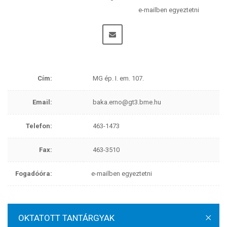
e-mailben egyeztetni
Cím:
MG ép. I. em. 107.
Email:
baka.erno@gt3.bme.hu
Telefon:
463-1473
Fax:
463-3510
Fogadóóra:
e-mailben egyeztetni
OKTATOTT TANTÁRGYAK