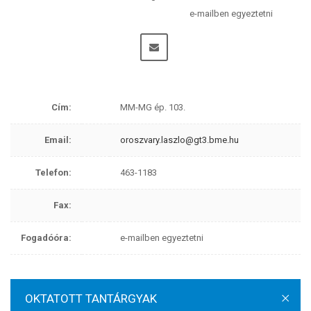
e-mailben egyeztetni
Cím:
MM-MG ép. 103.
Email:
oroszvary.laszlo@gt3.bme.hu
Telefon:
463-1183
Fax:
Fogadóóra:
e-mailben egyeztetni
OKTATOTT TANTÁRGYAK