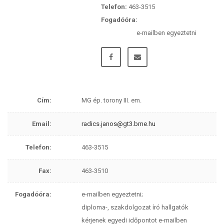
Telefon:
463-3515
Fogadóóra:
e-mailben egyeztetni
Cím:
MG ép. torony III. em.
Email:
radics.janos@gt3.bme.hu
Telefon:
463-3515
Fax:
463-3510
Fogadóóra:
e-mailben egyeztetni;
diploma-, szakdolgozat író hallgatók
kérjenek egyedi időpontot e-mailben