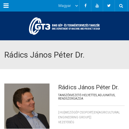
Menu
Rádics János Péter Dr.
Rádics János Péter Dr.
TANSZÉKVEZETŐ HELYETTES, ADJUNKTUS,
RENDSZERGAZDA
[:HU]MEZŐGÉP CSOPORT[:EN]AGRICULTURAL
ENGINEERING GROUP[:]
VEZETŐSÉG