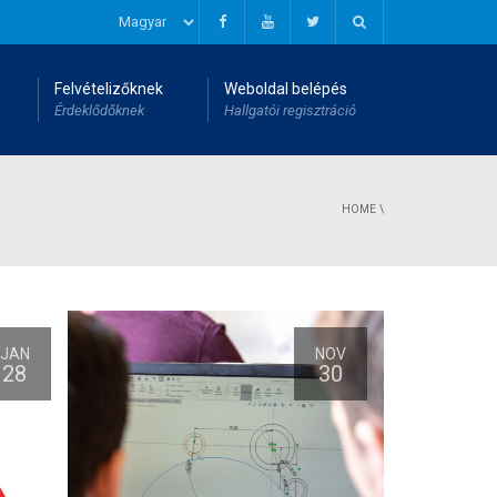
Felvételizőknek
Weboldal belépés
Érdeklődőknek
Hallgatói regisztráció
HOME
\
JAN
NOV
28
30