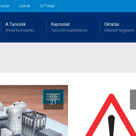
3
solat
Linkek
GT
-Mail
A Tanszék
Kapcsolat
Oktatás
Rövid bemutatás
Tanszék munkatársai
Oktatott tárgyaink
FEB
21