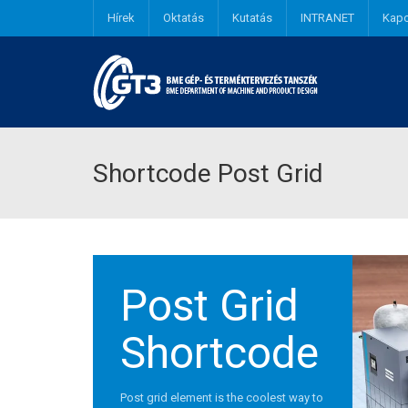
Hírek
Oktatás
Kutatás
INTRANET
Kapc
Shortcode Post Grid
Post Grid
Shortcode
Post grid element is the coolest way to