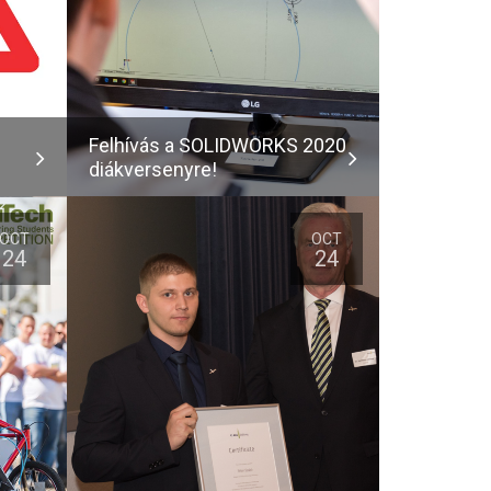
Felhívás a SOLIDWORKS 2020
diákversenyre!
OCT
OCT
24
24