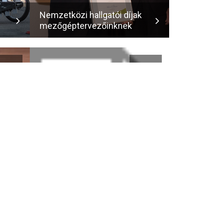
Nemzetközi hallgatói díjak
mezőgéptervezőinknek
FEB
FEB
21
12
Megallapodas_Szakdolgozat_Diplomaterv_zar
zorterem_tervezes
(1)