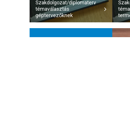
Szakdolgozat/diplomaterv
Szak
témaválasztás
téma
géptervezőknek
term
Gallery
Images
Post grid element is the coolest way to
show your content in grid layout. This
element also beautifully responsive.
View All Post
1_At