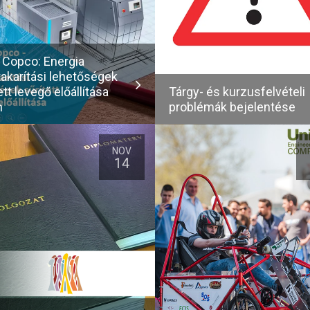
 Copco: Energia
akarítási lehetőségek
ett levegő előállítása
Tárgy- és kurzusfelvételi
n
problémák bejelentése
NOV
14