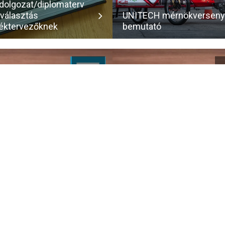
dolgozat/diplomaterv
választás
UNITECH mérnökverseny
éktervezőknek
bemutató
FEB
21
las_Copco_eloadas_hirdetes
2_AtlasCopco_kompress