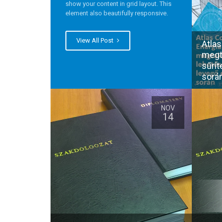
show your content in grid layout. This
element also beautifully responsive.
View All Post
Atlas
megt
sűrít
sorá
NOV
14