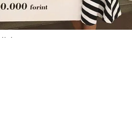
pályázaton
s hallgatóink, Czikkely Anna és Becker Dóra sikeresen vettek részt az Újbud
tervezési gyakorlat II tárgy során elkészített BOB készségfejlesztő játék
indultak a startup pályázaton, amelynek az egyik főnyereményt megnyerték: 1 mi
atásához.
BOB egy táblafestékkel lekent, fából készült fejlesztő játék 4-8 éves óvodás és
ejlesztése. BOB barátságos, egyszerű, letisztult formája hamar szerethetővé 
féle BOB!”
lmét is, hogy várhatóan jövőre is lesz ilyen pályázat.