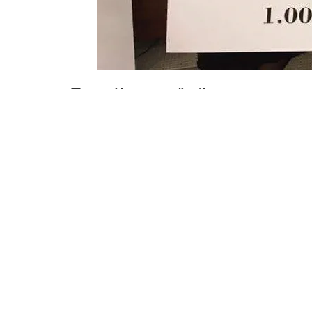
Terméktervező siker a startup 
Másodéves Ipari termék- és formatervező mérnöki alapszako
Hallgatói Startup Pályázaton. A hallgatók az Integrált termék
koncepciójából kiindulva egy továbbfejlesztett változattal 
forintot és szakmai támogatást kapnak a termék piacra jutt
A fejlesztők így foglalták össze termékük főbb jellemzőit: „
kisiskolás gyermekek számára, melynek célja több készség f
ráadásul egyedivé tehető – ugyanis ahány tulajdonos, annyi 
Ezúton is gratulálok a csoportnak és felhívom a többiek figye