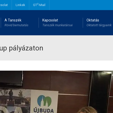
3
solat
Linkek
GT
-Mail
A Tanszék
Kapcsolat
Oktatás
Rövid bemutatás
Tanszék munkatársai
Oktatott tárgyaink
tup pályázaton