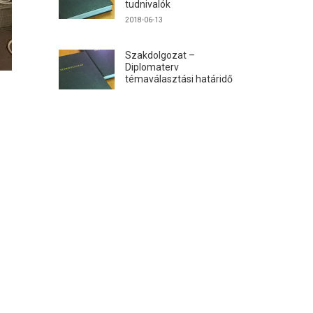
tudnivalók
2018-06-13
Szakdolgozat –
Diplomaterv
témaválasztási határidő
2017-12-04
ai
TANTÁRGYAINK
llió
Machine Design and Production
Technology
CAD rendszerek terméktervezőknek
válik,
Integrált terméktervezési gyakorlat IV.