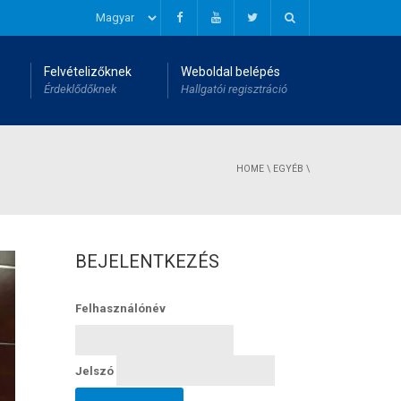
Felvételizőknek
Weboldal belépés
Érdeklődőknek
Hallgatói regisztráció
HOME
\
EGYÉB
\
BEJELENTKEZÉS
Felhasználónév
Jelszó