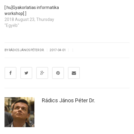
[:hu]Gyakorlatias informatika
workshop[:]
2018 August 23, Thursday
"Egyéb"
|
|
|
BY RÁDICS JÁNOS PÉTER DR.
2017-04-01
Rádics János Péter Dr.