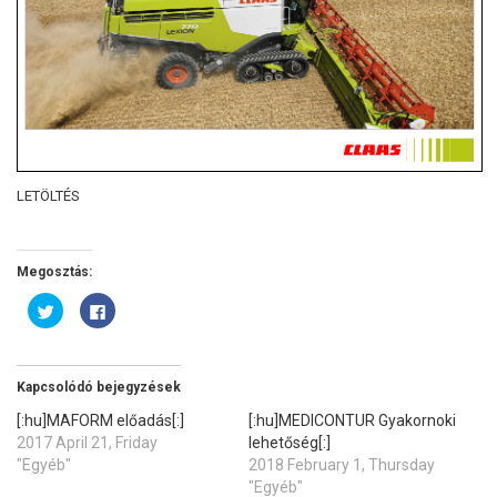
LETÖLTÉS
Megosztás:
Kattints
Facebookon
ide
való
a
megosztáshoz
Twitter-
kattintás
en
ide.
való
(Új
megosztáshoz(Új
ablakban
Kapcsolódó bejegyzések
ablakban
nyílik
nyílik
meg)
[:hu]MAFORM előadás[:]
[:hu]MEDICONTUR Gyakornoki
meg)
2017 April 21, Friday
lehetőség[:]
"Egyéb"
2018 February 1, Thursday
"Egyéb"