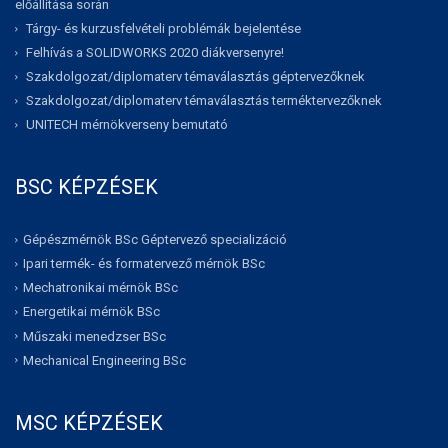
előállítása során
Tárgy- és kurzusfelvételi problémák bejelentése
Felhívás a SOLIDWORKS 2020 diákversenyre!
Szakdolgozat/diplomaterv témaválasztás géptervezőknek
Szakdolgozat/diplomaterv témaválasztás terméktervezőknek
UNITECH mérnökverseny bemutató
BSC KÉPZÉSEK
Gépészmérnök BSc Géptervező specializáció
Ipari termék- és formatervező mérnök BSc
Mechatronikai mérnök BSc
Energetikai mérnök BSc
Műszaki menedzser BSc
Mechanical Engineering BSc
MSC KÉPZÉSEK