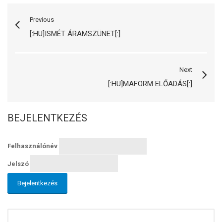
Previous
[:HU]ISMÉT ÁRAMSZÜNET[:]
Next
[:HU]MAFORM ELŐADÁS[:]
BEJELENTKEZÉS
Felhasználónév
Jelszó